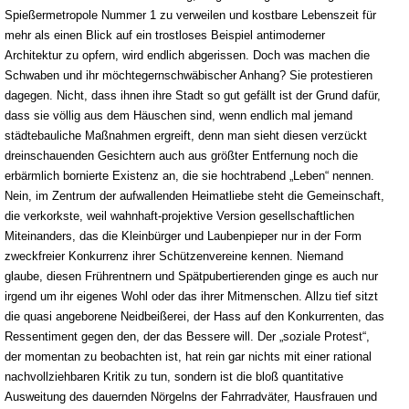
Spießermetropole Nummer 1 zu verweilen und kostbare Lebenszeit für
mehr als einen Blick auf ein trostloses Beispiel antimoderner
Architektur zu opfern, wird endlich abgerissen. Doch was machen die
Schwaben und ihr möchtegernschwäbischer Anhang? Sie protestieren
dagegen. Nicht, dass ihnen ihre Stadt so gut gefällt ist der Grund dafür,
dass sie völlig aus dem Häuschen sind, wenn endlich mal jemand
städtebauliche Maßnahmen ergreift, denn man sieht diesen verzückt
dreinschauenden Gesichtern auch aus größter Entfernung noch die
erbärmlich bornierte Existenz an, die sie hochtrabend „Leben“ nennen.
Nein, im Zentrum der aufwallenden Heimatliebe steht die Gemeinschaft,
die verkorkste, weil wahnhaft-projektive Version gesellschaftlichen
Miteinanders, das die Kleinbürger und Laubenpieper nur in der Form
zweckfreier Konkurrenz ihrer Schützenvereine kennen. Niemand
glaube, diesen Frührentnern und Spätpubertierenden ginge es auch nur
irgend um ihr eigenes Wohl oder das ihrer Mitmenschen. Allzu tief sitzt
die quasi angeborene Neidbeißerei, der Hass auf den Konkurrenten, das
Ressentiment gegen den, der das Bessere will. Der „soziale Protest“,
der momentan zu beobachten ist, hat rein gar nichts mit einer rational
nachvollziehbaren Kritik zu tun, sondern ist die bloß quantitative
Ausweitung des dauernden Nörgelns der Fahrradväter, Hausfrauen und