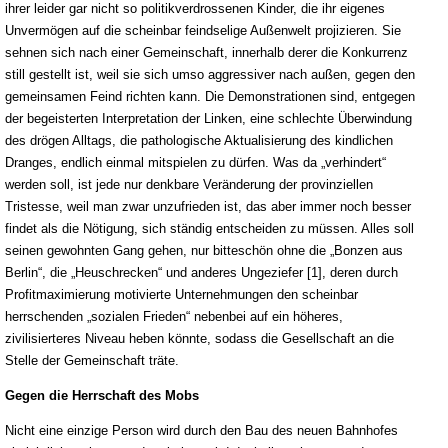
ihrer leider gar nicht so politikverdrossenen Kinder, die ihr eigenes
Unvermögen auf die scheinbar feindselige Außenwelt projizieren. Sie
sehnen sich nach einer Gemeinschaft, innerhalb derer die Konkurrenz
still gestellt ist, weil sie sich umso aggressiver nach außen, gegen den
gemeinsamen Feind richten kann. Die Demonstrationen sind, entgegen
der begeisterten Interpretation der Linken, eine schlechte Überwindung
des drögen Alltags, die pathologische Aktualisierung des kindlichen
Dranges, endlich einmal mitspielen zu dürfen. Was da „verhindert“
werden soll, ist jede nur denkbare Veränderung der provinziellen
Tristesse, weil man zwar unzufrieden ist, das aber immer noch besser
findet als die Nötigung, sich ständig entscheiden zu müssen. Alles soll
seinen gewohnten Gang gehen, nur bitteschön ohne die „Bonzen aus
Berlin“, die „Heuschrecken“ und anderes Ungeziefer [1], deren durch
Profitmaximierung motivierte Unternehmungen den scheinbar
herrschenden „sozialen Frieden“ nebenbei auf ein höheres,
zivilisierteres Niveau heben könnte, sodass die Gesellschaft an die
Stelle der Gemeinschaft träte.
Gegen die Herrschaft des Mobs
Nicht eine einzige Person wird durch den Bau des neuen Bahnhofes