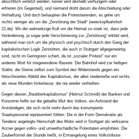
absichtlich verletzt werden, keiner wird deshalb verhungern oder
erfrieren (im Gegenteil), und niemand droht darum die Abschiebung oder
Verhaftung. Und doch behaupten die Protestierenden, es gehe um
nichts weniger als um die „Zerstörung der Stadt“ (www.kopfbahnhof-
21.de). Wo der wahnwitzige Kult um die Heimat so stark ist, dass jede
Veränderung, ja sogar jede Verschönerung zur „Zerstörung“ erklärt wird,
während man sich um die physisch und psychisch durch den Gang der
kapitalistischen Logik Zerstörten, die auch in Stuttgart allgegenwärtig
sind, nicht im Geringsten schert, da ist „sozialer Protest“ nur ein
anderes Wort für irregewordene Raserei. Der Bahnhof wird zur heiligen
Stätte, die Steine selbst zum Symbol des Widerstands gegen ein
fetischisiertes Abbild des Kapitalismus, der alles niederreiße und nichts
als neue Wunden hinterlasse, die nie wieder verheilten.
Gegen diesen „Raubtierkapitalismus“ (Helmut Schmidt) der Banken und
Konzerne helfe nur die geballte Wut des Volkes, ein Aufstand der
Anständigen, die sich nicht mehr durch das korrumpierte
Staatspersonal repräsentiert fühlen. Die in der Form Demokratie als
Tendenz angelegte Herrschaft des Mobs wird in Stuttgart als wirksame
Arznei gegen volks- und umweltschädliche Potentaten empfohlen. Die
Zauberformel der Stunde heißt, in Ermangelung eines Volkstribuns