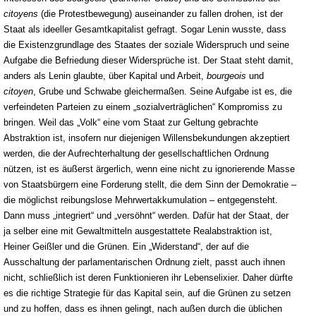
citoyens
(die Protestbewegung) auseinander zu fallen drohen, ist der
Staat als ideeller Gesamtkapitalist gefragt. Sogar Lenin wusste, dass
die Existenzgrundlage des Staates der soziale Widerspruch und seine
Aufgabe die Befriedung dieser Widersprüche ist. Der Staat steht damit,
anders als Lenin glaubte, über Kapital und Arbeit,
bourgeois
und
citoyen
, Grube und Schwabe gleichermaßen. Seine Aufgabe ist es, die
verfeindeten Parteien zu einem „sozialverträglichen“ Kompromiss zu
bringen. Weil das „Volk“ eine vom Staat zur Geltung gebrachte
Abstraktion ist, insofern nur diejenigen Willensbekundungen akzeptiert
werden, die der Aufrechterhaltung der gesellschaftlichen Ordnung
nützen, ist es äußerst ärgerlich, wenn eine nicht zu ignorierende Masse
von Staatsbürgern eine Forderung stellt, die dem Sinn der Demokratie –
die möglichst reibungslose Mehrwertakkumulation – entgegensteht.
Dann muss „integriert“ und „versöhnt“ werden. Dafür hat der Staat, der
ja selber eine mit Gewaltmitteln ausgestattete Realabstraktion ist,
Heiner Geißler und die Grünen. Ein „Widerstand“, der auf die
Ausschaltung der parlamentarischen Ordnung zielt, passt auch ihnen
nicht, schließlich ist deren Funktionieren ihr Lebenselixier. Daher dürfte
es die richtige Strategie für das Kapital sein, auf die Grünen zu setzen
und zu hoffen, dass es ihnen gelingt, nach außen durch die üblichen