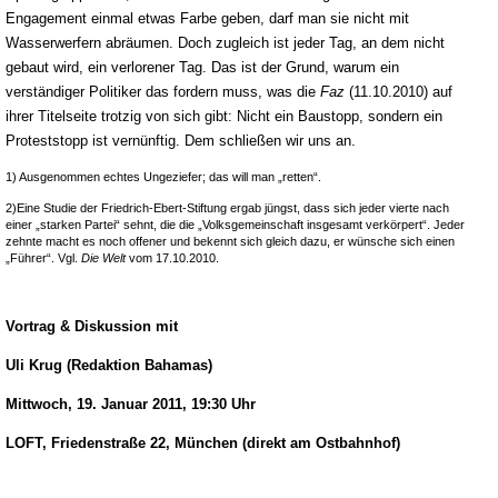
Engagement einmal etwas Farbe geben, darf man sie nicht mit
Wasserwerfern abräumen. Doch zugleich ist jeder Tag, an dem nicht
gebaut wird, ein verlorener Tag. Das ist der Grund, warum ein
verständiger Politiker das fordern muss, was die
Faz
(11.10.2010) auf
ihrer Titelseite trotzig von sich gibt: Nicht ein Baustopp, sondern ein
Proteststopp ist vernünftig. Dem schließen wir uns an.
1) Ausgenommen echtes Ungeziefer; das will man „retten“.
2)Eine Studie der Friedrich-Ebert-Stiftung ergab jüngst, dass sich jeder vierte nach
einer „starken Partei“ sehnt, die die „Volksgemeinschaft insgesamt verkörpert“. Jeder
zehnte macht es noch offener und bekennt sich gleich dazu, er wünsche sich einen
„Führer“. Vgl.
Die Welt
vom 17.10.2010.
Vortrag & Diskussion mit
Uli Krug (Redaktion Bahamas)
Mittwoch, 19. Januar 2011, 19:30 Uhr
LOFT, Friedenstraße 22, München (direkt am Ostbahnhof)