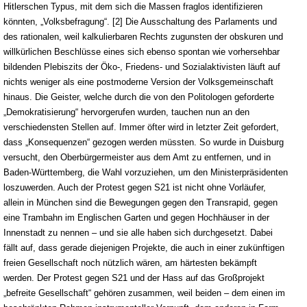
Hitlerschen Typus, mit dem sich die Massen fraglos identifizieren
könnten, „Volksbefragung“. [2] Die Ausschaltung des Parlaments und
des rationalen, weil kalkulierbaren Rechts zugunsten der obskuren und
willkürlichen Beschlüsse eines sich ebenso spontan wie vorhersehbar
bildenden Plebiszits der Öko-, Friedens- und Sozialaktivisten läuft auf
nichts weniger als eine postmoderne Version der Volksgemeinschaft
hinaus. Die Geister, welche durch die von den Politologen geforderte
„Demokratisierung“ hervorgerufen wurden, tauchen nun an den
verschiedensten Stellen auf. Immer öfter wird in letzter Zeit gefordert,
dass „Konsequenzen“ gezogen werden müssten. So wurde in Duisburg
versucht, den Oberbürgermeister aus dem Amt zu entfernen, und in
Baden-Württemberg, die Wahl vorzuziehen, um den Ministerpräsidenten
loszuwerden. Auch der Protest gegen S21 ist nicht ohne Vorläufer,
allein in München sind die Bewegungen gegen den Transrapid, gegen
eine Trambahn im Englischen Garten und gegen Hochhäuser in der
Innenstadt zu nennen – und sie alle haben sich durchgesetzt. Dabei
fällt auf, dass gerade diejenigen Projekte, die auch in einer zukünftigen
freien Gesellschaft noch nützlich wären, am härtesten bekämpft
werden. Der Protest gegen S21 und der Hass auf das Großprojekt
„befreite Gesellschaft“ gehören zusammen, weil beiden – dem einen im