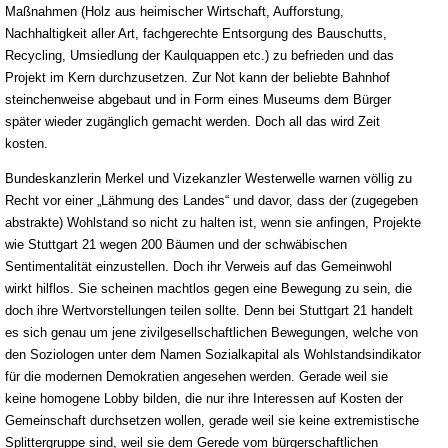
Maßnahmen (Holz aus heimischer Wirtschaft, Aufforstung,
Nachhaltigkeit aller Art, fachgerechte Entsorgung des Bauschutts,
Recycling, Umsiedlung der Kaulquappen etc.) zu befrieden und das
Projekt im Kern durchzusetzen. Zur Not kann der beliebte Bahnhof
steinchenweise abgebaut und in Form eines Museums dem Bürger
später wieder zugänglich gemacht werden. Doch all das wird Zeit
kosten.
Bundeskanzlerin Merkel und Vizekanzler Westerwelle warnen völlig zu
Recht vor einer „Lähmung des Landes“ und davor, dass der (zugegeben
abstrakte) Wohlstand so nicht zu halten ist, wenn sie anfingen, Projekte
wie Stuttgart 21 wegen 200 Bäumen und der schwäbischen
Sentimentalität einzustellen. Doch ihr Verweis auf das Gemeinwohl
wirkt hilflos. Sie scheinen machtlos gegen eine Bewegung zu sein, die
doch ihre Wertvorstellungen teilen sollte. Denn bei Stuttgart 21 handelt
es sich genau um jene zivilgesellschaftlichen Bewegungen, welche von
den Soziologen unter dem Namen Sozialkapital als Wohlstandsindikator
für die modernen Demokratien angesehen werden. Gerade weil sie
keine homogene Lobby bilden, die nur ihre Interessen auf Kosten der
Gemeinschaft durchsetzen wollen, gerade weil sie keine extremistische
Splittergruppe sind, weil sie dem Gerede vom bürgerschaftlichen