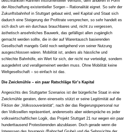
beschränkten Rahmen instrumenteller Vernunft, dem anderen in Form
der Abschaffung existentieller Sorgen – Rationalität eignet. So sehr der
Zukunftsbahnhof in Stuttgart gebaut wird, weil Kapital und Staat sich
dadurch eine Steigerung der Profitrate versprechen, so sehr handelt es
sich doch um ein durchaus brauchbares und, nicht zu vergessen,
ästhetisch ansehnliches Bauwerk, das gefälligst allen zugänglich
gemacht werden sollte, die in der auf Warentausch basierenden
Gesellschaft mangels Geld noch weitgehend von seiner Nutzung
ausgeschlossen wären. Mobilität ist, anders als hässliche und
schlechte Bahnhöfe, ein Wert für sich, der nicht nur verteidigt, sondern
ausgedehnt und verallgemeinert werden muss. Ohne Mobilität keine
Weltgesellschaft – so einfach ist das.
Die Zwickmühle – ein paar Ratschläge für’s Kapital
Angesichts des Stuttgarter Szenarios ist der bürgerliche Staat in eine
Zwickmühle geraten, denn einerseits stützt er seine Legitimität auf die
Fiktion der „Volkssouveränität“, nach der das Regierungspersonal nur
den Volkswillen repräsentiert, andererseits aber widerspräche es jeder
volkswirtschaftlichen Logik, das Projekt Stuttgart 21 nur wegen ein paar
hunderttausend Protestierenden abzublasen. Doch gerade wenn die
Interessen des
bourgeois
(Bahnchef Grube) und die Sehnsüchte der