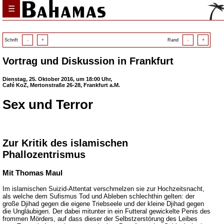
☰
Schrift
-
+
Rand
-
+
Vortrag und Diskussion in Frankfurt
Dienstag, 25. Oktober 2016, um 18:00 Uhr,
Café KoZ, Mertonstraße 26-28, Frankfurt a.M.
Sex und Terror
Zur Kritik des islamischen
Phallozentrismus
Mit Thomas Maul
Im islamischen Suizid-Attentat verschmelzen sie zur Hochzeitsnacht,
als welche dem Sufismus Tod und Ableben schlechthin gelten: der
große Djihad gegen die eigene Triebseele und der kleine Djihad gegen
die Ungläubigen. Der dabei mitunter in ein Futteral gewickelte Penis des
frommen Mörders, auf dass dieser der Selbstzerstörung des Leibes