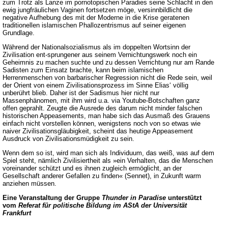
zum Trotz als Lanze im pornotopischen Paradies seine Schlacht in den
ewig jungfräulichen Vaginen fortsetzen möge, versinnbildlicht die
negative Aufhebung des mit der Moderne in die Krise geratenen
traditionellen islamischen Phallozentrismus auf seiner eigenen
Grundlage.
Während der Nationalsozialismus als im doppelten Wortsinn der
Zivilisation ent-sprungener aus seinem Vernichtungswerk noch ein
Geheimnis zu machen suchte und zu dessen Verrichtung nur am Rande
Sadisten zum Einsatz brachte, kann beim islamischen
Herrenmenschen von barbarischer Regression nicht die Rede sein, weil
der Orient von einem Zivilisationsprozess im Sinne Elias‘ völlig
unberührt blieb. Daher ist der Sadismus hier nicht nur
Massenphänomen, mit ihm wird u.a. via Youtube-Botschaften ganz
offen geprahlt. Zeugte die Ausrede des darum nicht minder falschen
historischen Appeasements, man habe sich das Ausmaß des Grauens
einfach nicht vorstellen können, wenigstens noch von so etwas wie
naiver Zivilisationsgläubigkeit, scheint das heutige Appeasement
Ausdruck von Zivilisationsmüdigkeit zu sein.
Wenn dem so ist, wird man sich als Individuum, das weiß, was auf dem
Spiel steht, nämlich Zivilisiertheit als »ein Verhalten, das die Menschen
voreinander schützt und es ihnen zugleich ermöglicht, an der
Gesellschaft anderer Gefallen zu finden« (Sennet), in Zukunft warm
anziehen müssen.
Eine Veranstaltung der Gruppe
Thunder in Paradise
unterstützt
vom
Referat für politische Bildung im AStA der Universität
Frankfurt