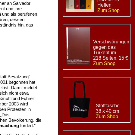
mmer an Salvador
Heften
nt und ihre
Zum Shop
 und als berufenen
ären, dessen
ständnis hin, das
Verschwörungen
gegen das
Türkentum
218 Seiten, 15 €
Zum Shop
statt Besatzung“
.2001 begonnen hat
 ist. Damit meldet
sich nicht etwa
ßmufti und Führer
ember 2003 wird
Stofftasche
den Protesten in
38 x 40 cm
:„Das
Zum Shop
chen Bevölkerung, die
tmachung
fordert.“