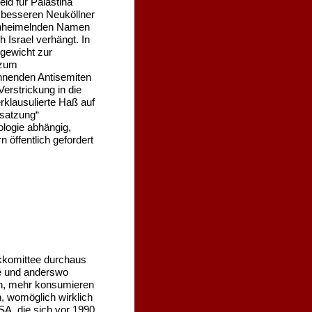
ld für Palästina
besseren Neuköllner
anheimelnden Namen
 Israel verhängt. In
ngewicht zur
 zum
ennenden Antisemiten
erstrickung in die
rklausulierte Haß auf
esatzung“
ologie abhängig,
 öffentlich gefordert
kkomittee durchaus
le und anderswo
ach, mehr konsumieren
, womöglich wirklich
SA, die sich vor 1990