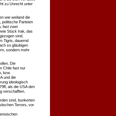
ht zu Unrecht unter
en wie weiland die
 politische Parteien
, fast zwei
reie Stück Irak, das
gezogen sind.
m Tigris, dauernd
ach so gläubigen
ern, sondern mehr
ollen. Die
n Chile fast nur
n, bzw.
SA und die
rung ideologisch
9ff, als die USA den
g verschafften.
rden sind, bunkerten
stischen Terrors, vor
inensischen