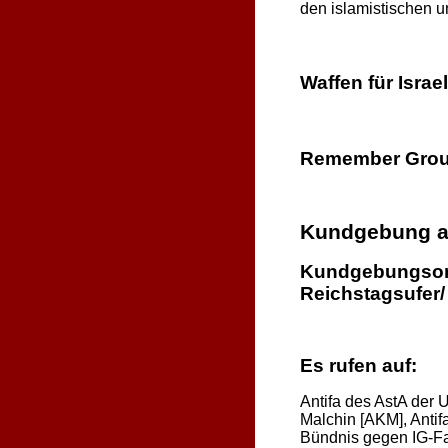
den islamistischen u
Waffen für Israel
Remember Groun
Kundgebung a
Kundgebungsort:
Reichstagsufer/
Es rufen auf:
Antifa des AstA der
Malchin [AKM], Antif
Bündnis gegen IG-Fa