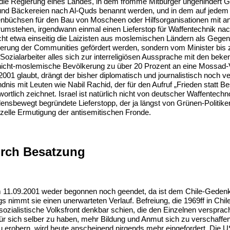
 die Regierung eines Landes, in dem fromme Mitbürger ungehindert Ge
d Bäckereien nach Al-Quds benannt werden, und in dem auf jedem 
üchsen für den Bau von Moscheen oder Hilfsorganisationen mit 
erumstehen, irgendwann einmal einen Lieferstop für Waffentechnik nach
cht etwa einseitig die Laizisten aus moslemischen Ländern als Gege
erung der Communities gefördert werden, sondern vom Minister bis
ozialarbeiter alles sich zur interreligiösen Aussprache mit den bek
 nicht-moslemische Bevölkerung zu über 20 Prozent an eine Mossad-V
01 glaubt, drängt der bisher diplomatisch und journalistisch noch ve
dnis mit Leuten wie Nabil Rachid, der für den Aufruf „Frieden statt B
ortlich zeichnet. Israel ist natürlich nicht von deutscher Waffentechn
ensbewegt begründete Lieferstopp, der ja längst von Grünen-Politikern
fizelle Ermutigung der antisemitischen Fronde.
urch Besatzung
m 11.09.2001 weder begonnen noch geendet, da ist dem Chile-Geden
s nimmt sie einen unerwarteten Verlauf. Befreiung, die 1969ff in Chi
 sozialistische Volksfront denkbar schien, die den Einzelnen verspr
ür sich selber zu haben, mehr Bildung und Anmut sich zu verschaffen
 erobern, wird heute anscheinend nirgends mehr eingefordert. Die U