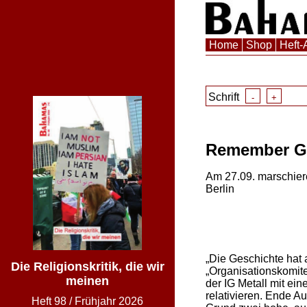
Home
Shop
Heft-
Schrift
-
+
Remember Gr
Am 27.09. marschier
Berlin
„Die Geschichte hat 
Die Religionskritik, die wir
„Organisationskomite
meinen
der IG Metall mit ei
relativieren. Ende A
Heft
98
/
Frühjahr 2026