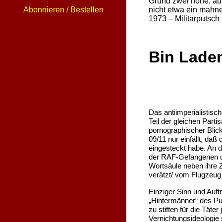
Grund zwei hohe, au
Abonnieren / Bestellen
nicht etwa ein mahne
1973 – Militärputsch 
Bin Laden
Das antiimperialistisc
Teil der gleichen Parti
pornographischer Blic
09/11 nur einfällt, da
eingesteckt habe. An 
der RAF-Gefangenen un
Wortsäule neben ihre Z
verätzt/ vom Flugzeug 
Einziger Sinn und Auft
„Hintermänner“ des Put
zu stiften für die Tät
Vernichtungsideologie s