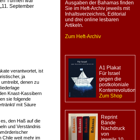
den Türmen war
Ausgaben der Bahamas finden
 „11. September
Sie im Heft-Archiv jeweils mit
Inhaltsverzeichnis, Editorial
und drei online lesbaren
Artikeln.
Zum Heft-Archiv
A1 Plakat
kate verantwortet, ist
Für Israel
istischer, ja
gegen die
 umtreibt, denen zu
postkoloniale
Niederlage
Konterrevolution
 den Knast-Kassibern
Zum Shop
en sie folgende
rtränkt/ mit Säure
Reprint
 es, den Haß auf die
Bände
heln und Verständnis
Nachdruck
enmörderischer
von
en Chile weit mehr im
jeweils 10