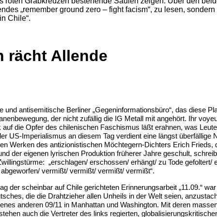
s roten Grabkreuzen bestehende Säulen zeigen. Über den bei
ndes „remember ground zero – fight facism“, zu lesen, sondern
in Chile“.
 rächt Allende
he und antisemitische Berliner „Gegeninformationsbüro“, das diese Pla
sanenbewegung, der nicht zufällig die IG Metall mit angehört. Ihr voyeur
k auf die Opfer des chilenischen Faschismus läßt erahnen, was Leute
ß der US-Imperialismus an diesem Tag verdient eine längst überfällige 
den Werken des antizionistischen Möchtegern-Dichters Erich Frieds,
d der eigenen lyrischen Produktion früherer Jahre geschult, schreib
willingstürme: „erschlagen/ erschossen/ erhängt/ zu Tode gefoltert/ e
abgeworfen/ vermißt/ vermißt/ vermißt/ vermißt“.
rag der scheinbar auf Chile gerichteten Erinnerungsarbeit „11.09.“ war
sches, die die Drahtzieher allen Unheils in der Welt seien, anzustac
er jenes anderen 09/11 in Manhattan und Washington. Mit deren mass
tehen auch die Vertreter des links regierten, globalisierungskritisch