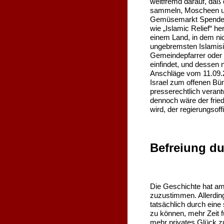
weltfremd darauf, daß
sammeln, Moscheen un
Gemüsemarkt Spendenb
wie „Islamic Relief“ h
einem Land, in dem ni
ungebremsten Islamisi
Gemeindepfarrer oder S
einfindet, und dessen
Anschläge vom 11.09.20
Israel zum offenen Bün
presserechtlich verantw
dennoch wäre der fried
wird, der regierungsof
Befreiung d
Die Geschichte hat a
zuzustimmen. Allerding
tatsächlich durch eine
zu können, mehr Zeit f
mehr privates Glück zu