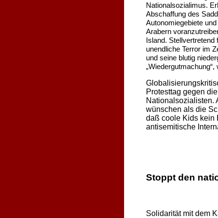
Nationalsozialimus. Er
Abschaffung des Sadda
Autonomiegebiete und 
Arabern voranzutreiben
Island. Stellvertretend
unendliche Terror im 
und seine blutig niede
„Wiedergutmachung“, w
Globalisierungskriti
Protesttag gegen die
Nationalsozialisten. 
wünschen als die Scha
daß coole Kids kein 
antisemitische Inter
Stoppt den nati
Solidarität mit dem 