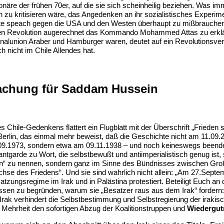
onäre der frühen 70er, auf die sie sich scheinheilig beziehen. Was i
 zu kritisieren wäre, das Angedenken an ihr sozialistisches Experime
ate speach gegen die USA und den Westen überhaupt zu mißbrauchen
nen Revolution augerechnet das Kommando Mohammed Attas zu erkl
nalunion Araber und Hamburger waren, deutet auf ein Revolutionsver
h nicht im Chile Allendes hat.
chung für Saddam Hussein
Chile-Gedenkens flattert ein Flugblatt mit der Überschrift „Frieden 
Berlin, das einmal mehr beweist, daß die Geschichte nicht am 11.09
09.1973, sondern etwa am 09.11.1938 – und noch keineswegs beendet
antgarde zu Wort, die selbstbewußt und antiimperialistisch genug ist, 
ieden“ zu nennen, sondern ganz im Sinne des Bündnisses zwischen Gro
Achse des Friedens“. Und sie sind wahrlich nicht allein: „Am 27.Sept
atzungsregime im Irak und in Palästina protestiert. Beteiligt Euch an 
wissen zu begründen, warum sie „Besatzer raus aus dem Irak“ fordern
rak verhindert die Selbstbestimmung und Selbstregierung der irakis
 Mehrheit den sofortigen Abzug der Koalitionstruppen und
Wiedergu