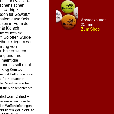
eit für Palästina“
stinensischen
htswidrige
den für Gewalt.“
usalem ausdrückt,
Ansteckbutton
uzen in Form der
25 mm
när jüdisch
Zum Shop
unterstützen die
“. So offen wurde
n
iheitskriegern wie
hrung von
t, bisher selten
ung und ihrer
s meint die
und es soll nicht
i-Krieg-Komitee
tie und Kultur von unten
t für Koreaner in
gte Palästinensische
ft für Menschenrechte.“
ufruf zum Djihad –
setzen – hierzulande
den Waffenlieferungen
ekulieren gar nicht so