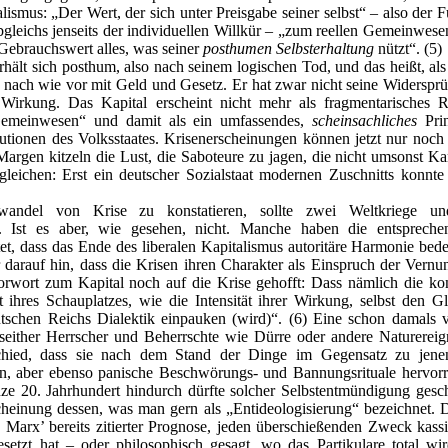
alismus: „Der Wert, der sich unter Preisgabe seiner selbst“ – also der F
leichs jenseits der individuellen Willkür – „zum reellen Gemeinwesen k
n Gebrauchswert alles, was seiner
posthumen Selbsterhaltung
nützt“. (5)
hält sich posthum, also nach seinem logischen Tod, und das heißt, als e
nach wie vor mit Geld und Gesetz. Er hat zwar nicht seine Widersprü
 Wirkung. Das Kapital erscheint nicht mehr als fragmentarisches 
 Gemeinwesen“ und damit als ein umfassendes,
scheinsachliches
Prin
itutionen des Volksstaates. Krisenerscheinungen können jetzt nur noc
rgen kitzeln die Lust, die Saboteure zu jagen, die nicht umsonst Kar
leichen: Erst ein deutscher Sozialstaat modernen Zuschnitts konnte 
wandel von Krise zu konstatieren, sollte zwei Weltkriege u
in. Ist es aber, wie gesehen, nicht. Manche haben die entspreche
, dass das Ende des liberalen Kapitalismus autoritäre Harmonie bede
 darauf hin, dass die Krisen ihren Charakter als Einspruch der Vernu
rwort zum Kapital noch auf die Krise gehofft: Dass nämlich die k
it ihres Schauplatzes, wie die Intensität ihrer Wirkung, selbst den 
eutschen Reichs Dialektik einpauken (wird)“. (6) Eine schon damals 
either Herrscher und Beherrschte wie Dürre oder andere Naturereign
hied, dass sie nach dem Stand der Dinge im Gegensatz zu jenen
en, aber ebenso panische Beschwörungs- und Bannungsrituale hervor
ze 20. Jahrhundert hindurch dürfte solcher Selbstentmündigung geschu
heinung dessen, was man gern als „Entideologisierung“ bezeichnet. D
 Marx’ bereits zitierter Prognose, jeden überschießenden Zweck kassie
setzt hat – oder philosophisch gesagt, wo das Partikulare total 