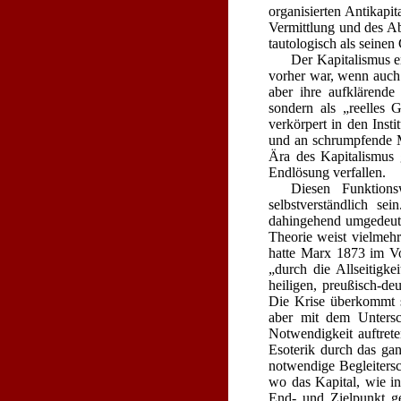
organisierten Antikapit
Vermittlung und des Abg
tauto­logisch als seine
Der Kapitalismus er
vorher war, wenn auch 
aber ihre aufklärende
sondern als „reelles
verkörpert in den Inst
und an schrumpfende Ma
Ära des Kapitalismus g
Endlösung verfallen.
Diesen Funktions
selbstverständlich se
dahingehend umgedeutet
Theorie weist vielmehr
hatte Marx 1873 im Vo
„durch die Allseitigke
heiligen, preußisch-d
Die Krise überkommt s
aber mit dem Untersc
Notwendigkeit auftret
Esoterik durch das gan
notwendige Begleitersc
wo das Kapital, wie in
End- und Zielpunkt ge