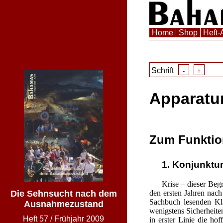
Home
Shop
Heft-
Schrift
-
+
Apparatur
Zum Funktio
1. Konjunktur
Krise – dieser Begr
den ersten Jahren nach
Die Sehnsucht nach dem
Sachbuch lesenden Kla
Ausnahmezustand
wenigstens Sicherheite
Heft
57
/
Frühjahr 2009
in erster Linie die ho