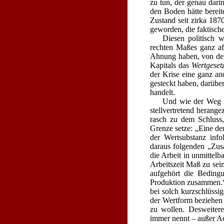
zu tun, der genau dari
den Boden hätte bereit
Zustand seit zirka 1870
geworden, die faktische
Diesen politisch 
rechten Maßes ganz aff
Ahnung haben, von der
Kapitals das
Wertgeset
der Krise eine ganz an
gesteckt haben, darübe
handelt.
Und wie der Weg in
stellvertretend heran
rasch zu dem Schluss, 
Grenze setze: „Eine de
der Wertsubstanz info
daraus folgenden „Zus
die Arbeit in unmittel
Arbeitszeit Maß zu sei
aufgehört die Beding
Produktion zusammen.“ 
bei solch kurzschlüssi
der Wertform beziehen 
zu wollen. Desweiter
immer nennt – außer Ac