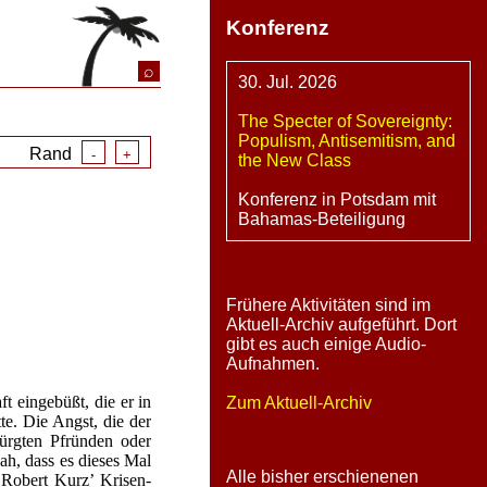
Konferenz
⌕
30. Jul. 2026
The Specter of Sovereignty:
Populism, Antisemitism, and
Rand
-
+
the New Class
Konferenz in Potsdam mit
Bahamas-Beteiligung
Frühere Aktivitäten sind im
Aktuell-Archiv aufgeführt. Dort
gibt es auch einige Audio-
Aufnahmen.
t eingebüßt, die er in
Zum Aktuell-Archiv
e. Die Angst, die der
bürgten Pfründen oder
ah, dass es dieses Mal
Alle bisher erschienenen
 Robert Kurz’ Krisen-