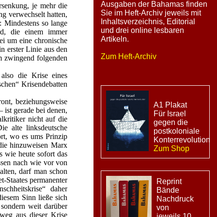
Ausgaben der Bahamas finden
rsenkung, je mehr die
Sie im Heft-Archiv jeweils mit
ng verwechselt hatten,
Inhaltsverzeichnis, Editorial
: Mindestens so lange
und drei online lesbaren
rd, die einem immer
Artikeln.
ei um eine chronische
n erster Linie aus den
Zum Heft-Archiv
um zwingend folgenden
also die Krise eines
ischen“ Krisendebatten
ront, beziehungsweise
A1 Plakat
 ist gerade bei denen,
Für Israel
kritiker nicht auf die
gegen die
e alte linksdeutsche
postkoloniale
rt, wo es ums Prinzip
Konterrevolution
f die hinzuweisen Marx
Zum Shop
 wie heute sofort das
ssen nach wie vor von
halten, darf man schon
et-Staates permanenter
Reprint
schheitskrise“ daher
Bände
diesem Sinn ließe sich
Nachdruck
 sondern weit darüber
von
sweg aus dieser Krise
jeweils 10