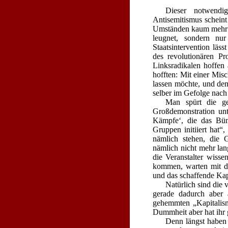
Dieser notwendi
Antisemitismus scheint
Umständen kaum mehr a
leugnet, sondern nu
Staatsintervention läs
des revolutionären Pr
Linksradikalen hoffen
hofften: Mit einer Mis
lassen möchte, und de
selber im Gefolge nach
Man spürt die ge
Großdemonstration unt
Kämpfe‘, die das Bünd
Gruppen initiiert hat“
nämlich stehen, die 
nämlich nicht mehr lan
die Veranstalter wisse
kommen, warten mit de
und das schaffende Kap
Natürlich sind die 
gerade dadurch aber a
gehemmten „Kapitalis
Dummheit aber hat ihr 
Denn längst haben 