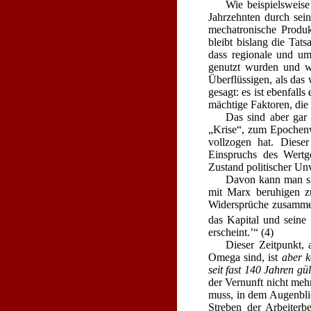
Wie beispielsweise
Jahrzehnten durch sein
mechatronische Produk
bleibt bislang die Tats
dass regionale und u
genutzt wurden und we
Überflüssigen, als das
gesagt: es ist ebenfall
mächtige Faktoren, die 
Das sind aber gar
„Krise“, zum Epochenw
vollzogen hat. Diese
Einspruchs des Wertge
Zustand politischer Unv
Davon kann man sic
mit Marx beruhigen zu
Widersprüche zusamm
das Kapital und seine
erscheint.’“ (4)
Dieser Zeitpunkt,
Omega sind, ist
aber k
seit fast 140 Jahren gül
der Vernunft nicht meh
muss, in dem Augenblic
Streben der Arbeiterb