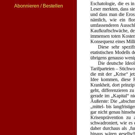
Eschatologie, die es i
Abonnieren / Bestellen
Leser merkten, dass si
und dass man die Eros
nämlich, wie ein flo
umfassenderen Ausschl
Kaufkraftschwäche, der
immensen toten Kosten,
Konsequenz eines Milli
Diese sehr spezif
etatistischen Modells 
übrigens genauso wenig
Die deutsche Ideol
Tarifparteien – Stichw
die mit der „Krise“ jet
Idee kommen, diese R
Krankheit, dort prinzi
geht, differenzieren z
gerade im „Kapital“ n
Äußerste: Die „abschm
„mittel- bis langfrist
gar nicht genau hinseh
Krisenprävention zu a
schwadroniert, wie es 
daher durchaus als ‚f
hinaus wären gesellsc