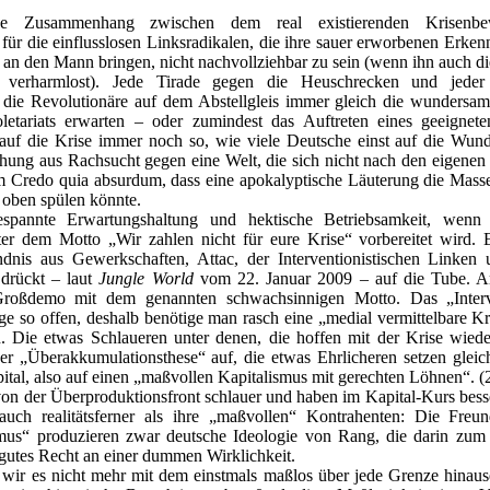
ge Zusammenhang zwischen dem real existierenden Krisenb
 für die einflusslosen Linksradikalen, die ihre sauer erworbenen Erken
n den Mann bringen, nicht nachvollziehbar zu sein (wenn ihn auch d
r verharmlost). Jede Tirade gegen die Heuschrecken und jede
st die Revolutionäre auf dem Abstellgleis immer gleich die wundersa
oletariats erwarten – oder zumindest das Auftreten eines geeignet
 auf die Krise immer noch so, wie viele Deutsche einst auf die Wun
chung aus Rachsucht gegen eine Welt, die sich nicht nach den eigene
m Credo quia absurdum, dass eine apokalyptische Läuterung die Masse
 oben spülen könnte.
spannte Erwartungshaltung und hektische Betriebsamkeit, wenn 
er dem Motto „Wir zahlen nicht für eure Krise“ vorbereitet wird. 
nis aus Gewerkschaften, Attac, der Interventionistischen Linken 
, drückt – laut
Jungle World
vom 22. Januar 2009 – auf die Tube. Am
Großdemo mit dem genannten schwachsinnigen Motto. Das „Interve
ge so offen, deshalb benötige man rasch eine „medial vermittelbare Kri
n. Die etwas Schlaueren unter denen, die hoffen mit der Krise wiede
r „Überakkumulationsthese“ auf, die etwas Ehrlicheren setzen gleic
ital, also auf einen „maßvollen Kapitalismus mit gerechten Löhnen“. (
von der Überproduktionsfront schlauer und haben im Kapital-Kurs besse
uch realitätsferner als ihre „maßvollen“ Kontrahenten: Die Freun
mus“ produzieren zwar deutsche Ideologie von Rang, die darin z
gutes Recht an einer dummen Wirklichkeit.
wir es nicht mehr mit dem einstmals maßlos über jede Grenze hinaus