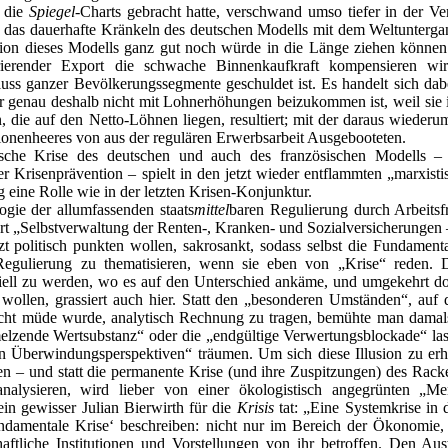
n die
Spiegel
-Charts gebracht hatte, verschwand umso tiefer in der Ve
e das dauerhafte Kränkeln des deutschen Modells mit dem Weltunterga
ion dieses Modells ganz gut noch würde in die Länge ziehen können
rierender Export die schwache Binnenkaufkraft kompensieren wi
uss ganzer Bevölkerungssegmente geschuldet ist. Es handelt sich dab
 genau deshalb nicht mit Lohnerhöhungen beizukommen ist, weil sie i
 die auf den Netto-Löhnen liegen, resultiert; mit der daraus wieder
onenheeres von aus der regulären Erwerbsarbeit Ausgebooteten.
ische Krise des deutschen und auch des französischen Modells – 
der Krisenprävention – spielt in den jetzt wieder entflammten „marxist
 eine Rolle wie in der letzten Krisen-Konjunktur.
ogie der allumfassenden staats
mittel
baren Regulierung durch Arbeitsf
ort „Selbstverwaltung der Renten-, Kranken- und Sozialversicherungen –
zt politisch punkten wollen, sakrosankt, sodass selbst die Fundamental
egulierung zu thematisieren, wenn sie eben von „Krise“ reden. Di
piell zu werden, wo es auf den Unterschied ankäme, und umgekehrt do
u wollen, grassiert auch hier. Statt den „besonderen Umständen“, au
icht müde wurde, analytisch Rechnung zu tragen, bemühte man damals
elzende Wertsubstanz“ oder die „endgültige Verwertungsblockade“ la
igen Überwindungsperspektiven“ träumen. Um sich diese Illusion zu er
en – und statt die permanente Krise (und ihre Zuspitzungen) des Rack
nalysieren, wird lieber von einer ökologistisch angegrünten „Men
ein gewisser Julian Bierwirth für die
Krisis
tat: „Eine Systemkrise in 
undamentale Krise‘ beschreiben: nicht nur im Bereich der Ökonomie,
haftliche Institutionen und Vorstellungen von ihr betroffen. Den Au