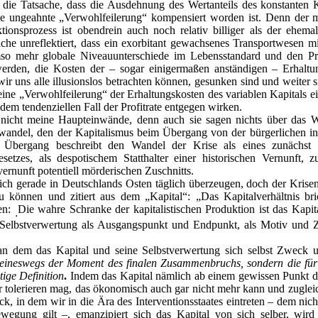
 die Tatsache, dass die Ausdehnung des Wertanteils des konstanten Ka
e ungeahnte „Verwohlfeilerung“ kompensiert worden ist. Denn der mit
tionsprozess ist obendrein auch noch relativ billiger als der ehem
ache unreflektiert, dass ein exorbitant gewachsenes Transportwesen mit
mso mehr globale Niveauunterschiede im Lebensstandard und den Pr
rden, die Kosten der – sogar einigermaßen anständigen – Erhaltun
 wir uns alle illusionslos betrachten können, gesunken sind und weiter
s eine „Verwohlfeilerung“ der Erhaltungskosten des variablen Kapitals e
dem tendenziellen Fall der Profitrate entgegen wirken.
 nicht meine Haupteinwände, denn auch sie sagen nichts über das 
andel, den der Kapitalismus beim Übergang von der bürgerlichen in d
r Übergang beschreibt den Wandel der Krise als eines zunächst z
setzes, als despotischem Statthalter einer historischen Vernunft,
ernunft potentiell mörderischen Zuschnitts.
h gerade in Deutschlands Osten täglich überzeugen, doch der Krisent
 können und zitiert aus dem „Kapital“: „Das Kapitalverhältnis bri
en:
Die wahre Schranke der kapitalistischen Produktion ist das Kapital
‚
 Selbstverwertung als Ausgangspunkt und Endpunkt, als Motiv und 
 an dem das Kapital und seine Selbstverwertung sich selbst Zweck
eineswegs der Moment des finalen Zusammenbruchs, sondern die für
tige Definition
.
Indem das Kapital nämlich ab einem gewissen Punkt di
r tolerieren mag, das ökonomisch auch gar nicht mehr kann und zugleic
k, in dem wir in die Ära des Interventionsstaates eintreten – dem nich
ewegung gilt –, emanzipiert sich das Kapital von sich selber, wird