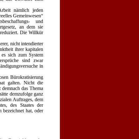
Arbeit nämlich jeden
 „reelles Gemeinwesen“
beschaffungs- und
rtgesetz, an dem sie
reduziert. Die Willkür
er, nicht intendierter
theit ihrer kapitalen
nn es sich zum System
dersprüche sind zwar
Bändigungsversuche in
losen Bürokratisierung
at galten. Nicht die
ist demnach das Thema
hätte demzufolge ganz
ozialen Auftrages, dem
tes, des Staates der
 bezeichnet hat, oder