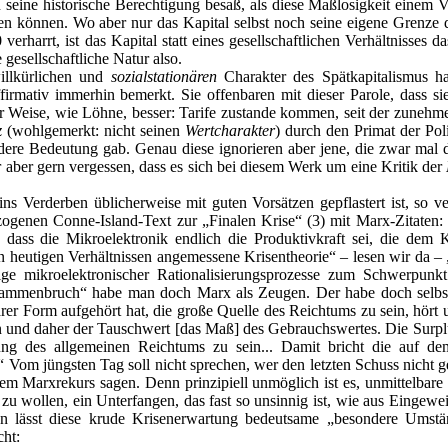
n seine historische Berechtigung besaß, als diese Maßlosigkeit einem 
en können. Wo aber nur das Kapital selbst noch seine eigene Grenze d
 verharrt, ist das Kapital statt eines gesellschaftlichen Verhältnisses
 gesellschaftliche Natur also.
willkürlichen und
sozialstationären
Charakter des Spätkapitalismus h
irmativ immerhin bemerkt. Sie offenbaren mit dieser Parole, dass si
 Weise, wie Löhne, besser: Tarife zustande kommen, seit der zunehme
z
(wohlgemerkt: nicht seinen
Wertcharakter
) durch den Primat der Poli
dere Bedeutung gab. Genau diese ignorieren aber jene, die zwar mal 
r aber gern vergessen, dass es sich bei diesem Werk um eine Kritik der
s Verderben üblicherweise mit guten Vorsätzen gepflastert ist, so ve
gezogenen Conne-Island-Text zur „Finalen Krise“ (3) mit Marx-Zitate
dass die Mikroelektronik endlich die Produktivkraft sei, die dem Ka
n heutigen Verhältnissen angemessene Krisentheorie“ – lesen wir da 
lge mikroelektronischer Rationalisierungsprozesse zum Schwerpunk
ammenbruch“ habe man doch Marx als Zeugen. Der habe doch selbst 
barer Form aufgehört hat, die große Quelle des Reichtums zu sein, hört
n und daher der Tauschwert [das Maß] des Gebrauchswertes. Die Surpl
ung des allgemeinen Reichtums zu sein... Damit bricht die auf d
Vom jüngsten Tag soll nicht sprechen, wer den letzten Schuss nicht 
gem Marxrekurs sagen. Denn prinzipiell unmöglich ist es, unmittelbare 
zu wollen, ein Unterfangen, das fast so unsinnig ist, wie aus Eingewe
en lässt diese krude Krisenerwartung bedeutsame „besondere Umst
ht: