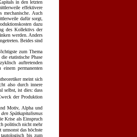
pitals in den letzten
tlerweile effektivere
als mechanische. Auch
tlerweile dafür sorgt,
oduktionskosten dazu
g des Kollektivs der
 sinken werden. Anders
ingetreten. Beides sind
Wichtigste zum Thema
ie etatistische Phase
yklisch auftretenden
 zu einem permanenten
heoretiker meint sich
cht also durch innere
 selbst, ist dies: dass
Zweck der Produktion
 und Motiv, Alpha und
 den Spätkapitalismus
e Krise als Einspruch
h politisch nicht mehr
t um­sonst das höchste
 tautologisch bis zum