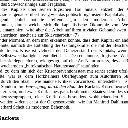
: das Schwachsinnige zum Fraglosen.
 des Kapitals über seinen logischen Tod hinaus, entzieht der 
 sie ist genauso überflüssig wie das politisch organisierte Kapital als
end. Pohrt notierte treffend: „In den modernen Arbeits
rammen, durch welche sich die kapitalistische Ökonomie vom We
emanzipiert, wird aber die Arbeit auf ihren trivialen Gebrauchswert 
 anordnen, macht sie zur Sklavenarbeit.“ (7)
hr der Moment, an dem man erkennen könnte, dass dem Kapital ein ander
e, nämlich die Entfaltung der Gattungskräfte, die mit der Beschränk
ikt treten. Krise ist vielmehr der Dauerzustand des Kapitals, we
 Selbstzweckhaftigkeit entfaltet hat. Dessen innere, logische Wi
er sie degenerieren, wie gesagt, auf eine Art Naturprozess, dessen 
 wuchernden „bürokratischen Naturzustand“ stattfinden.
d, zu dem hin sich der Krisenpräventionsstaat mit seiner schier ufer
elte, war es, dem Horkheimers Überlegungen zum Autoritären Sta
durch den Staat – wie manche Kritiker vorwurfsvoll unterstellten – 
: Sondern ihre
Verewigung durch den Staat
der Rackets. Krisentheorie 
ik zu sein, und zwar Kritik eines ganz bestimmten Staates: dem des s
nteressengruppen, eine Kritik des besonders wohlmeinenden Staa
vention – denn er ist der Gegensouverän, wie ihn Manfred Dahlmann
 Gerhard Scheit als modernen Behemoth.
 Rackets