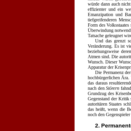
würde dann auch nicht 
effizienter und ein w
Emanzipation und Bar
tiefgreifenderen Mens
Form des Volksstaates 
Überwindung notwendig 
Tatsache geleugnet wird
Und das grenzt sc
Veränderung. Es ist v
beziehungsweise dere
Atmen sind. Die autori
Wunsch. Dieser Wunsch
Apparatur der Krisenpr
Die Permanenz der K
hochbürgerlichen Ära.
das daraus resultieren
nach den
Störern
fahnde
Grundzug des Krisenbe
Gegenstand der Kritik 
autoritären Staates sc
das heißt, wenn die B
noch den Gegenspieler 
2. Permanent