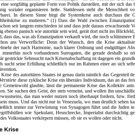
eine sorgfältig geplante Form von Politik darstellen, mit der sich da
enig sozialer organisieren ließe. Stattdessen steht die Menschheit 
barei. In diesem Sinne birgt die Systemkrise auch durchaus die G
chheitskrise zu mutieren.“ (1) Dass die Wahl zwischen Emanzipatio
schon seit langem entschieden ist und dass jede daraus erwachsende V
ebenso panisch wie autoritär sein wird, gerät dort nicht ins Blickfeld
, dass das, was als Emanzipation verkauft wird, die noch schlimmere Ba
hon ans Verwerfliche: Denn der Wunsch, den die Krise aktualisier
ielmehr der nach Harmonie, nach klarer Ordnung und endgültiger Absc
n immerhin noch vorhandenen Surrogaten, die gerade deshalb so nö
tär gestrickte Sehnsucht nach Krisenabschaffung ist dagegen ein grundl
 sucht seine Erfüllung schließlich nur im Rahmen einer an sich selb
ävention.
rise des autoritären Staates ist genau darin nämlich das Gegenteil de
Verstörte
diese zyklische Krise ein liberales Individuum, das an das fre
de Gemeinwohl glaubte, lässt die permanente Krise das Kollektiv anti-l
n. Sie suchen den Geist, der stets verneint, und wollen ihn unschädli
wusstseins, das man weder nutzen noch überhaupt fordern, bzw. förde
sein muss. Und das nicht nur in Venezuela, wo man deutlich sehen ka
hließlich immer zur Verwüstung von Synagogen führt und die Juden in
egriffshüllen wie Spekulant, Heuschrecke, Imperialist durchsichtig 
des Volksstaates verkörpern müssen, ob sie es wollen oder nicht.
e Krise