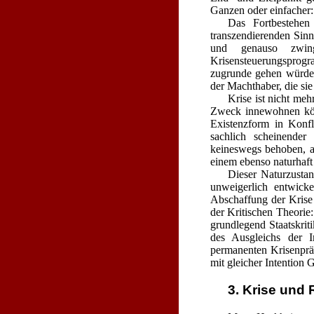
Ganzen oder einfacher
Das Fortbestehen
transzendierenden Sinn:
und genauso zwing
Krisensteuerungsprog
zugrunde gehen würde, 
der Machthaber, die sie
Krise ist nicht me
Zweck innewohnen könnt
Existenzform in Konfl
sachlich scheinender
keineswegs behoben, ab
einem ebenso naturhaft
Dieser Naturzustan
unweigerlich entwick
Abschaffung der Krise 
der Kritischen Theorie
grundlegend Staatskrit
des Ausgleichs der I
permanenten Krisenprä
mit gleicher Intention
3. Krise und