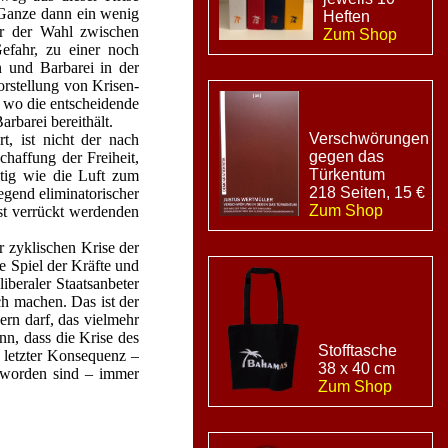
s Ganze dann ein wenig
Heften
vor der Wahl zwischen
Zum Shop
efahr, zu einer noch
n und Barbarei in der
orstellung von Krisen-
, wo die entscheidende
rbarei bereithält.
Verschwörungen
t, ist nicht der nach
gegen das
haffung der Freiheit,
Türkentum
tig wie die Luft zum
218 Seiten, 15 €
egend eliminatorischer
Zum Shop
st verrückt werdenden
r zyklischen Krise der
ie Spiel der Kräfte und
iberaler Staatsanbeter
ch machen. Das ist der
rn darf, das vielmehr
nn, dass die Krise des
Stofftasche
 letzter Konsequenz –
38 x 40 cm
geworden sind – immer
Zum Shop