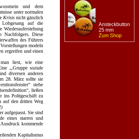
ewusstsein und dem
ntnisse unter normalen
ie
Krisis
nicht gänzlich
r Lobgesang auf die
Ansteckbutton
me Wiederauferstehung
25 mm
en Nachfolgers. Diese
Zum Shop
derwaffen des Führers
n Vorstellungen modeln
n ergreifen und einen
man liest, wie eine
Eine „,Gruppe soziale
und diversen anderen
 28. März sollte sie
ntionsfenster“ stehe
sendefinition“, ließen
r ins Politgeschäft zu
h auf den dritten Weg
2)
r aufgepasst. Sie sind
de eines starren und
um Ausdruck kommende
eilenden Kapitalismus