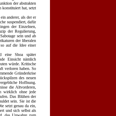
unktion der ab­strakten
onstituiert hat, setzt
in anderer, als der er
che suspendiert, dafür
Ringen der Einzelnen,
zip der Regulierung,
h Sabotage sein und ab
ikaturen der liberalen
so auf die Idee einer
nd eine Shoa später
nde Einsicht nämlich
uten würde. Kritische
nft verloren haben. So
ommende Gründerkrise
Glückspilzen des neuen
vergebliche Hoffnung.
isse die Altvorderen,
 wirklich ohne jede
rufen. Das Blühen der
ldet sein. Sie ist die
ie setzt genau da ein,
rt und sich selbst als
wird, das Unwahre zum