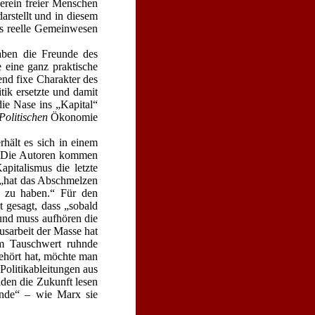
Verein freier Menschen
arstellt und in diesem
 das reelle Gemeinwesen
aben die Freunde des
e eine ganz praktische
nd fixe Charakter des
tik ersetzte und damit
die Nase ins „Kapital“
Politischen
Ökonomie
rhält es sich in einem
n: Die Autoren kommen
pitalismus die letzte
– „hat das Abschmelzen
t zu haben.“ Für den
gesagt, dass „sobald
 und muss aufhören die
usarbeit der Masse hat
em Tauschwert ruhnde
gehört hat, möchte man
Politikableitungen aus
iden die Zukunft lesen
ände“ – wie Marx sie