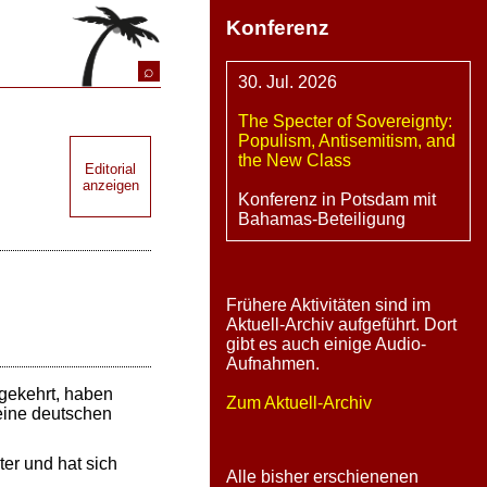
Konferenz
⌕
30. Jul. 2026
The Specter of Sovereignty:
Populism, Antisemitism, and
the New Class
Editorial
anzeigen
Konferenz in Potsdam mit
Bahamas-Beteiligung
Frühere Aktivitäten sind im
Aktuell-Archiv aufgeführt. Dort
gibt es auch einige Audio-
Aufnahmen.
gekehrt, haben
Zum Aktuell-Archiv
eine deutschen
ter und hat sich
Alle bisher erschienenen