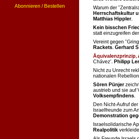
Abonnieren / Bestellen
Warum der
Zentralr
Herrschaftskultur 
Matthias Hippler
.
Kein bisschen Frie
statt einzugreifen d
Vereint gegen
Gring
Rackets
.
Gerhard S
Äquivalenzprinzip,
Chávez’.
Philipp Le
Nicht zu Unrecht re
nationalen Rebellion 
Sören Pünjer
zeichn
austrieb und sie auf
Volksempfindens
.
Den Nicht-Aufruf de
Israelfreunde zum An
Demonstration gegen
Israelsolidarische 
Realpolitik
verkleid
Als Freunde Israels 