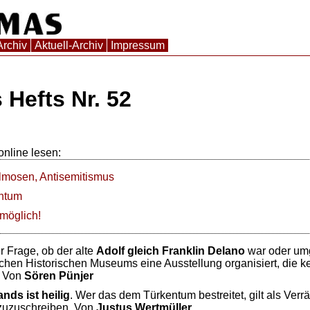
Archiv
Aktuell-Archiv
Impressum
 Hefts Nr. 52
online lesen:
Almosen, Antisemitismus
entum
 möglich!
 Frage, ob der alte
Adolf gleich Franklin Delano
war oder um
chen Historischen Museums eine Ausstellung organisiert, die k
. Von
Sören Pünjer
nds ist heilig
. Wer das dem Türkentum bestreitet, gilt als Verrä
 zuzuschreiben. Von
Justus Wertmüller