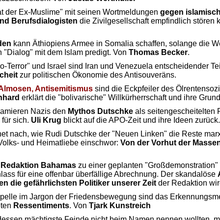
at der Ex-Muslime
mit seinen Wortmeldungen
gegen islamisc
und Berufsdialogisten
die Zivilgesellschaft empfindlich stören k
den
kann Äthiopiens Armee in Somalia schaffen, solange die W
en
Dialog
mit dem Islam predigt. Von
Thomas Becker
.
o-Terror
und Israel sind Iran und Venezuela entscheidender Tei
cheit
zur politischen Ökonomie des Antisouveräns.
 Almosen, Antisemitismus
sind die Eckpfeiler des Ölrentenso
nhard
erklärt die
bolivarische
Willkürherrschaft und ihre Grun
klamieren Nazis den
Mythos Dutschke
als seitengescheitelten 
für sich.
Uli Krug
blickt auf die APO-Zeit und ihre Ideen zurück.
et nach, wie Rudi Dutschke der
Neuen Linken
die Reste marx
 Volks- und Heimatliebe einschwor:
Von der Vorhut der Masse
r
Redaktion Bahamas
zu einer geplanten
Großdemonstration
lass für eine offenbar überfällige Abrechnung. Der skandalöse
 die gefährlichsten Politiker unserer Zeit
der Redaktion wir
Appelle im Jargon der Friedensbewegung sind das Erkennungsme
eten
Ressentiments
. Von
Tjark Kunstreich
dessen mächtigste Feinde nicht beim Namen nennen wollten, mu