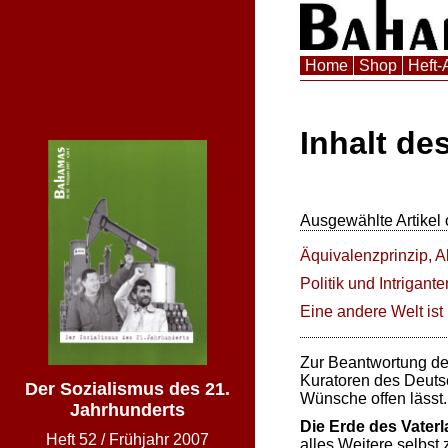
Home
Shop
Heft-
Inhalt
des
Ausgewählte Artikel 
Äquivalenzprinzip, 
Politik und Intrigant
Eine andere Welt ist
Zur Beantwortung der
Kuratoren des Deuts
Der Sozialismus des 21.
Wünsche offen lässt
Jahrhunderts
Die Erde des Vaterla
Heft
52
/
Frühjahr 2007
alles Weitere selbst