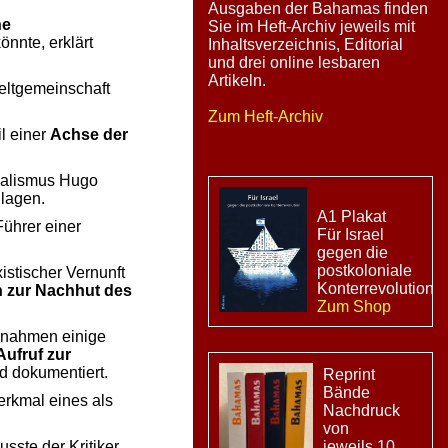
Ausgaben der Bahamas finden
he
Sie im Heft-Archiv jeweils mit
önnte, erklärt
Inhaltsverzeichnis, Editorial
und drei online lesbaren
Artikeln.
eltgemeinschaft
Zum Heft-Archiv
l einer
Achse der
zialismus Hugo
dlagen.
A1 Plakat
Führer einer
Für Israel
gegen die
postkoloniale
istischer Vernunft
Konterrevolution
n zur Nachhut des
Zum Shop
nahmen einige
Aufruf zur
d dokumentiert.
Reprint
Bände
rkmal eines als
Nachdruck
von
jeweils 10
sste der Kritiker